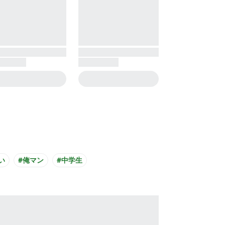
い
#俺マン
#中学生