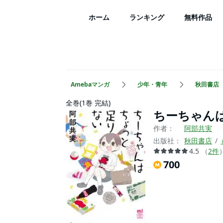
ホーム
ランキング
無料作品
Amebaマンガ
少年・青年
秋田書店
全巻(1巻 完結)
ちーちゃん
作者：
阿部共実
出版社：
秋田書店
4.5
（
2
件
700