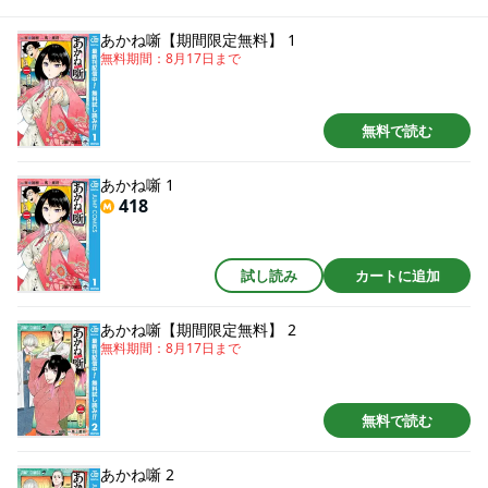
こと――。一流の技量を習得するため、様々な試練が朱音を待ち受け…!? 新
生落語ヒロイン、ここに誕生!!
あかね噺【期間限定無料】 1
無料期間：
8月17日
まで
無料で読む
あかね噺 1
418
試し読み
カートに追加
あかね噺【期間限定無料】 2
無料期間：
8月17日
まで
無料で読む
あかね噺 2