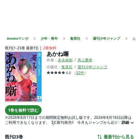
Amebaマンガ
少年・青年
集英社
週刊少年ジャンプ
あ
既刊(1-23巻 最新刊)
2冊無料
あかね噺
作者：
末永裕樹
馬上鷹将
出版社：
集英社
週刊少年ジャンプ
4.6
（
32
件
）
1巻を無料で読む
※2026年8月17日までの期間限定無料お試し版です。2026年8月18日以降は
ご利用できなくなります。【JC新刊発売!! 今月もジャンプから超豪華新刊コ
詳細
ミックスラインナップ!! 無料試読で今すぐチェック!!】幼い頃、父の魔法の
様な落語に魅せられた朱音は、父のある一席を機に自身も噺家としての道を
既刊23巻
最新刊から見る
歩み始める。17歳になった朱音が目指すのは落語界の最高位「真打」になる