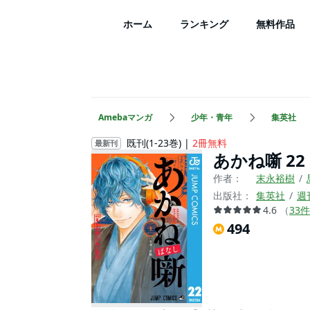
ホーム
ランキング
無料作品
Amebaマンガ
少年・青年
集英社
既刊(1-23巻)
2冊無料
最新刊
あかね噺 22
作者：
末永裕樹
出版社：
集英社
週
4.6
（
33
件
494