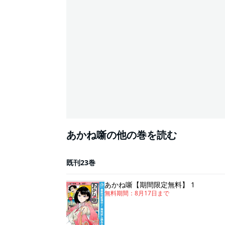
あかね噺の他の巻を読む
既刊23巻
あかね噺【期間限定無料】 1
無料期間：
8月17日
まで