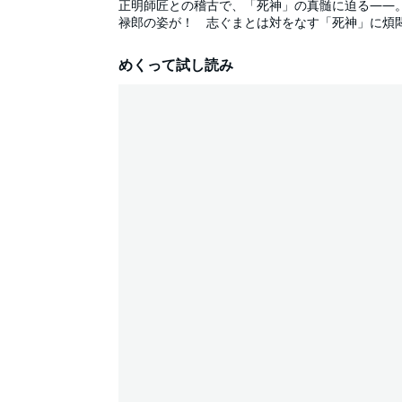
正明師匠との稽古で、「死神」の真髄に迫る――
禄郎の姿が！ 志ぐまとは対をなす「死神」に煩
目の核となる了見を掴み、魁生が待つ“死神双宴”に
めくって試し読み