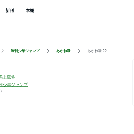
新刊
本棚
週刊少年ジャンプ
あかね噺
あかね噺 22
馬上鷹将
刊少年ジャンプ
）