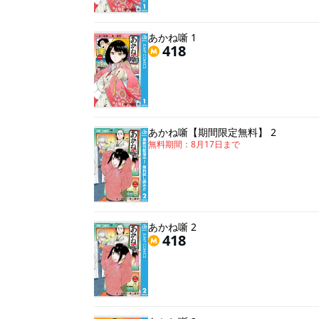
あかね噺 1
418
あかね噺【期間限定無料】 2
無料期間：
8月17日
まで
あかね噺 2
418