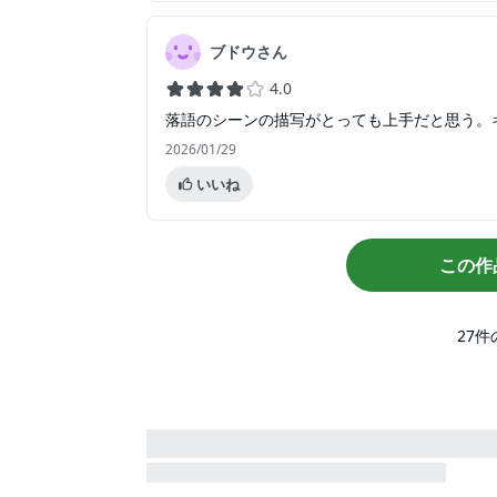
ブドウさん
4.0
落語のシーンの描写がとっても上手だと思う。
2026/01/29
いいね
この作
27
件