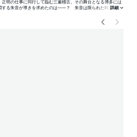
。正明の仕事に同行して臨む三遍稽古。その舞台となる博多には
悶する朱音が導きを求めたのは――？ 朱音は限られた時間で演
詳細
挑むことができるのか!?