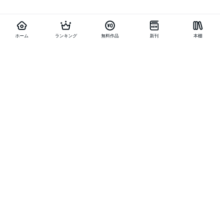
ホーム
ランキング
無料作品
新刊
本棚
他の作品を探す
メニュー
ランキング
新刊
キャンペーン
特集
SALE
編集部PICK UP