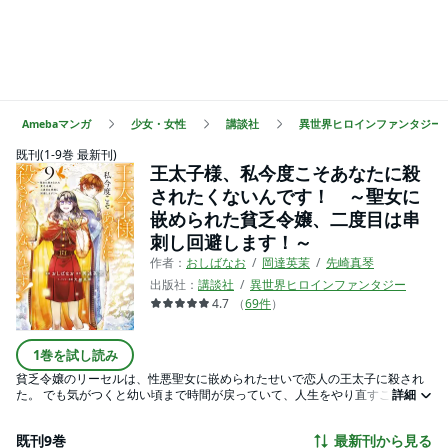
Amebaマンガ
少女・女性
講談社
異世界ヒロインファンタジー
既刊(1-9巻 最新刊)
王太子様、私今度こそあなたに殺
されたくないんです！ ～聖女に
嵌められた貧乏令嬢、二度目は串
刺し回避します！～
作者：
おしばなお
岡達英茉
先崎真琴
出版社：
講談社
異世界ヒロインファンタジー
4.7
（
69
件
）
1巻を試し読み
貧乏令嬢のリーセルは、性悪聖女に嵌められたせいで恋人の王太子に殺され
た。 でも気がつくと幼い頃まで時間が戻っていて、人生をやり直すことに！
詳細
２周目のメリットを活かして王太子や聖女と無縁の生活を送りたいのに、 聖
女の幼馴染みの男が人生に絡んできたりして様子がおかしい！？ 運命に振り
既刊9巻
最新刊から見る
回されながらも強く生きるリーセルのサクセスストーリー開幕！！