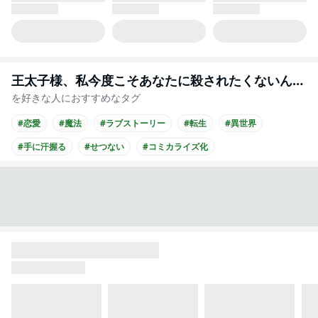
王太子様、私今度こそあなたに殺されたくないんです！ ～聖女に嵌められた貧乏令嬢、二度目は串刺し回避します！～
を好きな人におすすめなタグ
#恋愛
#魔法
#ラブストーリー
#転生
#異世界
#手に汗握る
#せつない
#コミカライズ化