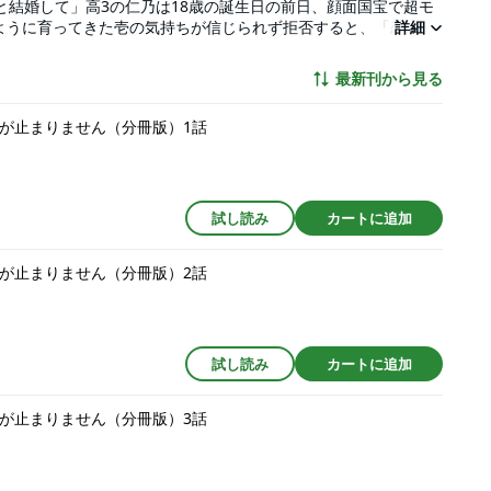
と結婚して」高3の仁乃は18歳の誕生日の前日、顔面国宝で超モ
ように育ってきた壱の気持ちが信じられず拒否すると、「恋愛対
詳細
・・!?それ以来、所かまわず抱きついて甘えてきたり、仁乃を
加速していく溺愛(好き攻撃)＆恋人ごっこに、仁乃は翻弄されま
最新刊から見る
筋縄ではいかない、愛が重すぎる幼なじみとの甘くて危険なじれ
l.66に収録されています。重複購入にご注意ください)
求婚が止まりません（分冊版）1話
試し読み
カートに追加
求婚が止まりません（分冊版）2話
試し読み
カートに追加
求婚が止まりません（分冊版）3話