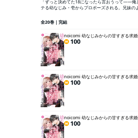
「ずっと決めてた18になったら言おうって――俺
テる幼なじみ・壱からプロポーズされる。兄妹の
象になるかどうか実験しよう」なんて言い出して・
ひとりじめしようと策略したり・・・!!?どんどん
全20巻｜完結
くりで――。「早く俺だけのものになって」 一
甘ラブ(この作品は電子コミック誌noicomi vo
noicomi 幼なじみからの甘すぎる
100
noicomi 幼なじみからの甘すぎる
100
noicomi 幼なじみからの甘すぎる
100