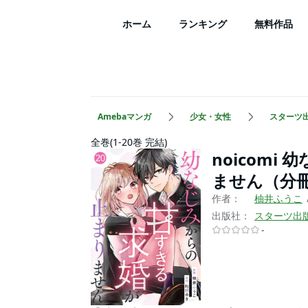
ホーム
ランキング
無料作品
Amebaマンガ
少女・女性
スターツ
全巻(1-20巻 完結)
noicom
ません（分
作者：
柚井ふうこ
出版社：
スターツ出
-