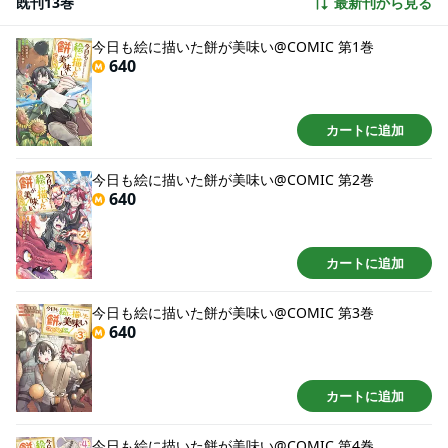
既刊13巻
最新刊から見る
ぎやかな“ふわ森ライフ”が始まったのだ。 だが、そんな皆のオアシスに不穏
な影が忍び寄っていて……？ 餅からドラゴンまで!? 何でも生み出して、作ろ
う皆のパラダイス！ 無自覚な愛され少年の“おいでよ"ほのぼのファンタジ
今日も絵に描いた餅が美味い@COMIC 第1巻
ー、開幕！
640
カートに追加
今日も絵に描いた餅が美味い@COMIC 第2巻
640
カートに追加
今日も絵に描いた餅が美味い@COMIC 第3巻
640
カートに追加
今日も絵に描いた餅が美味い@COMIC 第4巻