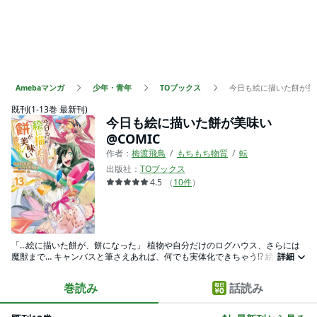
Amebaマンガ
少年・青年
TOブックス
今日も絵に描いた餅が美味
既刊(1-13巻 最新刊)
今日も絵に描いた餅が美味い
@COMIC
作者：
梅渡飛鳥
もちもち物質
転
出版社：
TOブックス
4.5
（
10
件
）
「…絵に描いた餅が、餅になった」 植物や自分だけのログハウス、さらには
魔獣まで… キャンバスと筆さえあれば、何でも実体化できちゃう!? 絵を描く
詳細
ことが好きな高校生・トウゴが繰り広げる 異世界”お絵描き”ファンタジー、
ついにコミカライズ！ 【あらすじ】 描いた絵を何でもポンッと出せる力――
巻読み
話読み
絵を描くのが大好きな高校生・トウゴの日常は「異世界」で魔法の力を手に
入れて一変した！ 肉や泉、ログハウス等をどんどん実体化して楽しむばか
りか、 何故かふかふかの怪鳥やユニコーンにペガサスまで集まってきて、 に