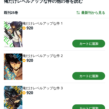
俺だけレベルアップな件の他の巻を読む
とりだけが知ってるレベルアップの秘密… 毎日届くクエストをクリアし、モ
ンスターを倒せばレベルアップする…！？ 果たして「旬」ひとりのレベルア
ップはどこまで続くのかーー！！
既刊25巻
最新刊から見る
俺だけレベルアップな件 1
920
カートに追加
俺だけレベルアップな件 2
920
カートに追加
俺だけレベルアップな件 3
920
カートに追加