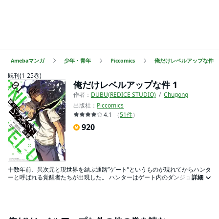
Amebaマンガ
少年・青年
Piccomics
俺だけレベルアップな件
既刊(1-25巻)
俺だけレベルアップな件 1
作者：
DUBU(REDICE STUDIO)
Chugong
出版社：
Piccomics
4.1
（
51
件
）
920
十数年前、異次元と現世界を結ぶ通路”ゲート”というものが現れてからハンタ
ーと呼ばれる覚醒者たちが出現した。 ハンターはゲート内のダンジョンに潜
詳細
むモンスターを倒し対価を得る人たちだ。しかし全てのハンターが強者とは
限らない。 人類最弱兵器と呼ばれるE級ハンター「水篠 旬」 母親の病院代
を稼ぐため嫌々ながらハンターを続けている。 ある日、D級ダンジョンに隠
された高難易度の二重ダンジョンに遭遇した「旬」は死の直前に特別な能力
を授かる。 「旬」にだけ見えるデイリークエストウィンドウ…！？ 「旬」ひ