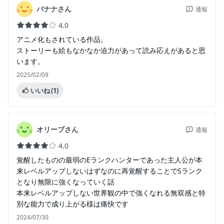
バナナさん
通報
4.0
アニメ化もされている作品。
ストーリーも絵もなかなか迫力があって読み応えがあると思
います。
2025/02/09
いいね
(1)
オリーブさん
通報
4.0
覚醒したものの最弱のEランクハンターであった主人公が本
来レベルアップしないはずなのに再覚醒することでSランク
となり無限に強くなっていく話
本来レベルアップしない世界観の中で強くなれる無双感と特
別な能力で成り上がる様は痛快です
2024/07/30