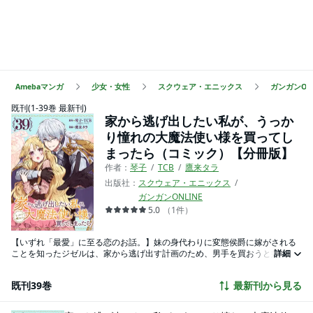
Amebaマンガ
少女・女性
スクウェア・エニックス
ガンガンONL
既刊(1-39巻 最新刊)
家から逃げ出したい私が、うっか
り憧れの大魔法使い様を買ってし
まったら（コミック）【分冊版】
作者：
琴子
TCB
鷹来タラ
出版社：
スクウェア・エニックス
ガンガンONLINE
5.0
（
1
件
）
【いずれ「最愛」に至る恋のお話。】妹の身代わりに変態侯爵に嫁がされる
ことを知ったジゼルは、家から逃げ出す計画のため、男手を買おうと奴隷市
詳細
場を訪れる。しかし、うっかり買ったのは、不遜な美少年・エルヴィスだっ
た…！「自分の呪いを解いてほしい」という彼の願いにジゼルは協力するこ
既刊39巻
最新刊から見る
とに。すると、だんだん彼の身と心に不思議な変化が表れ始める…。（あ
れ、エル、急に身長伸びてない？ 心なしか距離も近すぎるような…？）大
人気異世界恋愛小説をコミック化！ これは、いずれ「最愛」に至るふたり