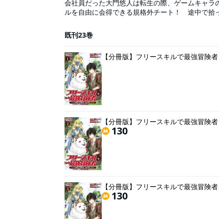
会社員だった大門悠人は転生の際、ゲームキャラ
ルを自由に会得できる規格外チート！ 途中で拾
仕事をこなしていく。そして数ヶ月後、街では奇
冒険者だろ？」「彼は高名な錬金術師！」「もふ
既刊23巻
を極め出していたのだ。もふもふペットと一緒に
【分冊版】フリースキルで最強冒険者
【分冊版】フリースキルで最強冒険者
130
【分冊版】フリースキルで最強冒険者
130