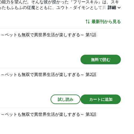
の能力を望んだ。そんな彼が授かった『フリースキル』は、スキ
ったもふもふの従魔とともに、ユウト・ダイモンとして異世界で
詳細
妙な噂が聞こえてきた。「ユウトは最高の回復師だ！」「凄腕の
もふを従える従魔師だって！」いつの間にかユウトは複数の職業
最新刊から見る
ユウトの楽しすぎる異世界生活がスタートする！
 ～ペットも無双で異世界生活が楽しすぎる～ 第1話
無料で読む
 ～ペットも無双で異世界生活が楽しすぎる～ 第2話
試し読み
カートに追加
 ～ペットも無双で異世界生活が楽しすぎる～ 第3話