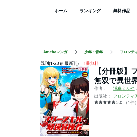
ホーム
ランキング
無料作品
Amebaマンガ
少年・青年
フロンテ
既刊(1-23巻 最新刊)
1冊無料
【分冊版】
無双で異世
作者：
浦稀えんや
出版社：
フロンティ
5.0
（
1
件