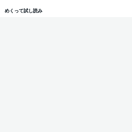
きに起こる抵抗を抑えるには、誰かがその場に残らなければならなくて
――。巻末には、田中の「会社」での仕事模様を描いた描き下ろし短編も収
めくって試し読み
録。