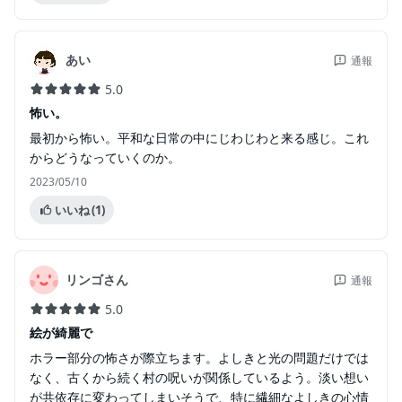
あい
通報
5.0
怖い。
最初から怖い。平和な日常の中にじわじわと来る感じ。これ
からどうなっていくのか。
2023/05/10
いいね
(1)
リンゴさん
通報
5.0
絵が綺麗で
ホラー部分の怖さが際立ちます。よしきと光の問題だけでは
なく、古くから続く村の呪いが関係しているよう。淡い想い
が共依存に変わってしまいそうで、特に繊細なよしきの心情