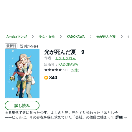
Amebaマンガ
少女・女性
KADOKAWA
光が死んだ夏
光
既刊(1-9巻)
最新刊
光が死んだ夏 9
作者：
モクモクれん
出版社：
KADOKAWA
5.0
（
9
件
）
840
試し読み
ある集落で共に育った少年、よしきと光。光とすり替わった「落とし子」
――ヒカルは、その存在を探し求めていた「会社」の佐藤に捕まってしまっ
詳細
た。ヒカルを救出するため、よしきは朝子とともに暮林・田中と合流する約
束の場所へと向かうが・・・・・・。暮林と田中は、集合住宅に開いた３つ
目の穴を閉じるため、とあるケガレと協力して対処を進める。穴を閉じると