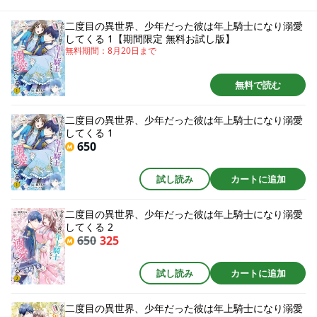
たのは、国随一の氷魔法使いであり、騎士として功績を挙げ男爵位を得た25
歳のルークだった！10歳年下から、２歳年上のスパダリになった彼は「人生
二度目の異世界、少年だった彼は年上騎士になり溺愛
をかけて貴女に恩返しをします」と、サラをひたすらに甘やかしてき
してくる 1【期間限定 無料お試し版】
て・・・！
無料期間：
8月20日
まで
無料で読む
二度目の異世界、少年だった彼は年上騎士になり溺愛
してくる 1
650
試し読み
カートに追加
二度目の異世界、少年だった彼は年上騎士になり溺愛
してくる 2
650
325
試し読み
カートに追加
二度目の異世界、少年だった彼は年上騎士になり溺愛