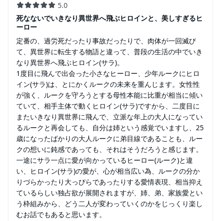
5.0
死なないでいきなり異世界へ飛ぶヒロインと、美しすぎるヒ
ーロー
定番の、過労死だったり事故だったりで、肉体が一回滅び
て、異世界に転生する物語と違って、普段の生活の中でいき
なり異世界へ飛ぶヒロイン(サラ)。
1度目に飛んで出会った小さなヒーロー、少年ルークにヒロ
イン(サラ)は、とにかくルークの未来を重んじます。女性性
が強く、ルークを守ろうとする母性本能に比重が相当に傾い
ていて、相手主体で動くヒロイン(サラ)ですから、二度目に
またいきなり異世界に飛んで、立派な年上の大人になってい
るルークと再会しても、自分は姉という感覚でいますし、25
歳になったばかりの大人ルークに弟目線であることも、ルー
クの想いに鈍感であっても、それはそうだろうと感じます。
一途にサラ一点に愛が向かっているヒーロー(ルーク)と違
い、ヒロイン(サラ)の愛が、心が相当広い為、ルークの分か
りづらかったり大っぴらであったりする愛情表現、相当抑え
ているらしい独占欲が展開されますが、姉、弟、家族愛とい
う枠組みから、どう二人が変わっていくのかをじっくり楽し
むお話でもあると思います。