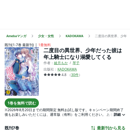
Amebaマンガ
少女・女性
KADOKAWA
二度目の異世界、少年だ
既刊(1-7巻 最新刊)
1冊無料
二度目の異世界、少年だった彼は
年上騎士になり溺愛してくる
作者：
綾月もか
琴子
出版社：
KADOKAWA
4.8
（
30
件
）
1巻を無料で読む
※2026年8月20日までの期間限定 無料お試し版です。キャンペーン期間終了
後もお楽しみいただくには、通常版（有料）をご利用ください。 ある日 異世
詳細
界に飛ばされた咲良(サラ)は、とある事情から追われ倒れていた少年・ルーク
を救い、共に暮らしていた。が、ルークの心の傷が癒え始めた矢先、突然サ
既刊7巻
最新刊から見る
ラは元の世界に戻されてしまう。３年後、再び訪れた異世界でサラが再会し