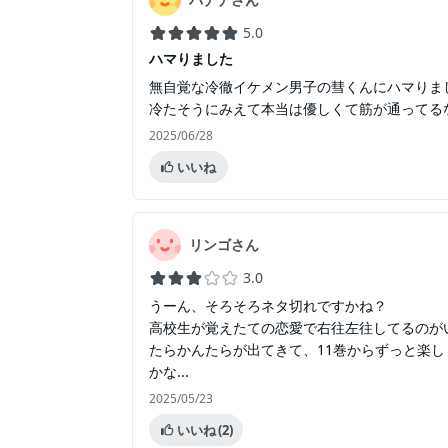
5.0
ハマりました
無自覚な冷徹イケメン男子の彗くんにハマりま
冷たそうにみえて本当は優しくて筋が通ってる
2025/06/28
いいね
リンゴさん
3.0
うーん、そろそろネタ切れですかね？
高校生が覚えたての恋愛で右往左往してるのが
たらかんたらが出てきて、11巻からずっと楽し
かな...
2025/05/23
いいね
(2)