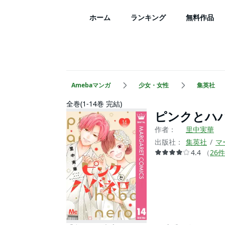
ホーム
ランキング
無料作品
Amebaマンガ
少女・女性
集英社
全巻(1-14巻 完結)
ピンクとハ
作者：
里中実華
出版社：
集英社
マ
4.4
（
26
件