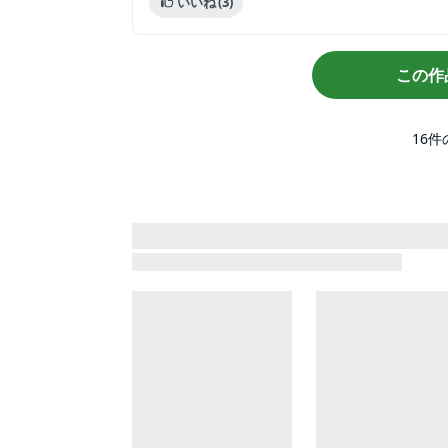
いいね
(3)
この作
16
件