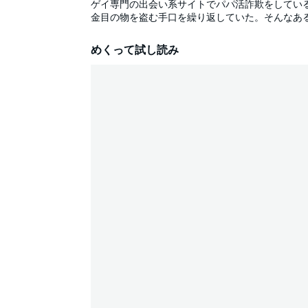
ゲイ専門の出会い系サイトでパパ活詐欺をしてい
金目の物を盗む手口を繰り返していた。そんなあ
イケメンで、身につける物はみな高級品。デカい
た――!?濃厚な筆致でえげつないエロを描く気鋭
めくって試し読み
ます！【電子版限定、描き下ろしマンガ2Pを収録