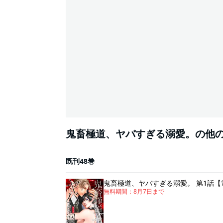
鬼畜極道、ヤバすぎる溺愛。の他
既刊48巻
鬼畜極道、ヤバすぎる溺愛。 第1話
無料期間：
8月7日
まで