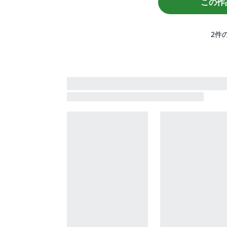
この作
2
件