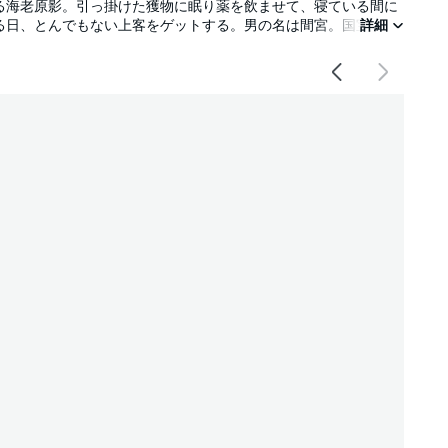
る海老原影。引っ掛けた獲物に眠り薬を飲ませて、寝ている間に
る日、とんでもない上客をゲットする。男の名は間宮。国宝級の
詳細
カモの登場に気色ばむ影。だが、その獲物はとんでもない男だっ
・チョコミントによる調教エロス。毎月第4土曜に続話が追加され
！】