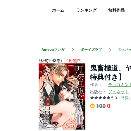
ホーム
ランキング
無料作品
Amebaマンガ
ボーイズラブ
ジュネ
既刊(1-48巻)
4冊無料
鬼畜極道、ヤ
特典付き】
作者：
チョコミン
出版社：
ジュネット
5.0
（
5
件
100
0