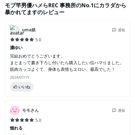
モブ竿男優ハメらREC 事務所のNo.1にカラダから
暴かれてます
のレビュー
uma娘
通報
5.0
濃ゆい
完結おめでとうございます。
まとまって書き下ろし付いたら購入したい位ハマりました。
筋肉カッコよくて、身体も表情もエロい。最高でした！
2024/07/15
いいね
モモさん
通報
5.0
惚れる