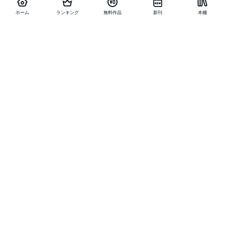
ホーム
ランキング
無料作品
新刊
本棚
他の作品を探す
メニュー
ランキング
新刊
キャンペーン
特集
SALE
編集部PICK UP
無料連載
無料作品