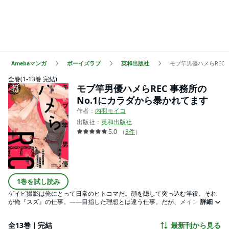
Amebaマンガ
ボーイズラブ
英和出版社
モブ竿男優ハメらREC
全巻(1-13巻 完結)
モブ竿男優ハメらREC 事務所の
No.1にカラダから暴かれてます
作者：
内羽モイコ
出版社：
英和出版社
5.0
（
3
件
）
1巻を試し読み
ゲイビ撮影は俺にとって日常のヒトコマだ。顔を隠して突っ込む竿役。それ
が俺『スズ』の仕事。――目指した理想とは違う仕事。だが、メインを引き
詳細
立てるプロのモブとして演技することに矜持はある。くすぶりながらも、腰
を打ち付ける日々に慣れたのに！事務所のトップモデルによって突然それは
全13巻｜完結
最新刊から見る
終わって…変えられていく。俺もメインで俺が…受け!?読めない見せない人気