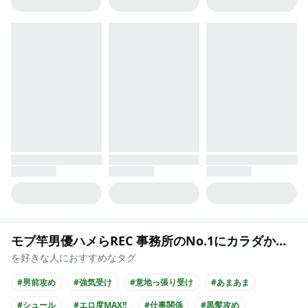
モブ竿男優ハメらREC 事務所のNo.1にカラダから暴かれてます
を好きな人におすすめなタグ
#男前攻め
#強気受け
#意地っ張り受け
#あまあま
#シュール
#エロ度MAX!!
#仕事関係
#黒髪攻め