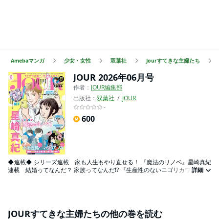
Amebaマンガ
少女・女性
双葉社
Jourすてきな主婦たち
JOUR 2026年06月号
作者：
JOUR編集部
出版社：
双葉社
JOUR
-
600
◆連載◆ シリーズ連載 家も人生もやり直せる！ 『魔法のリノベ』星崎真紀
連載 結婚ってなんだ？ 家族ってなんだ!? 『生産性のないニゴリカワ』坂井
詳細
恵理 連載 TVドラマ化の話題作、待望のコミカライズ！ 『団地のふた
り』原作・藤野千夜 漫画・志村貴子 隔月連載 女の体とリミットに向き合
うヒューマンドラマ 『それ以外の星たち』原夏見 集中連載 創刊40周年攻勢
第5弾!! 『ずるくて、ずるくて、ずるい。 前編』小池定路 特別読切 創刊
40周年攻勢 第6弾!! 『愚者の花争い』マツダミノル 連載 心とカラダを疼か
JOURすてきな主婦たちの他の巻を読む
せる凸凹ラブコメ 『真逆な２人はどうにもデキない。』多田基生 特別読切