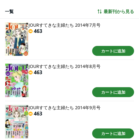
唯一無二の小田扉ワールド、大好評につき再登場！ 『間違いさがせ！』小田
扉 特別読切 “株”がテーマのハートフル・ストーリー 『GREENROOM』榊こ
一覧
最新刊から見る
つぶ 出張掲載 芸能界嫌いな彼女が信じるアイドルの嘘 『真田芽依はアイド
ルの嘘を信じてる』蘭子 連載 極上ミステリー 『保険調査員・神子島真実』
高梨みどり リバイバル連載 風のペンション クロニクル 『心ゆれて 夢ゆれ
JOURすてきな主婦たち 2014年7月号
て』大谷博子 ◆ショートコミック 『派遣戦士 山田のり子』たかの宗美 『そ
463
もそもウチには芝生がない』たちばなかおる 『ヨンイチ婚！』臼倉若菜 ※本
電子書籍は、2027年4月30日までの期間限定販売商品です。本電子書籍内の
広告・情報・価格は紙で発行した当時のものとなります。 本電子書籍のプレ
ゼント・アンケート等への応募もできません。何卒ご了承ください。
カートに追加
JOURすてきな主婦たち 2014年8月号
463
カートに追加
JOURすてきな主婦たち 2014年9月号
463
カートに追加