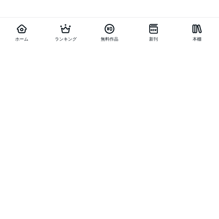
ホーム
ランキング
無料作品
新刊
本棚
他の作品を探す
メニュー
ランキング
新刊
キャンペーン
特集
SALE
編集部PICK UP