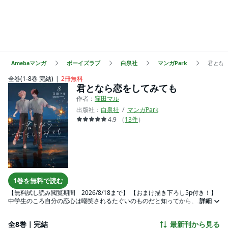
Amebaマンガ
ボーイズラブ
白泉社
マンガPark
君とな
全巻(1-8巻 完結)
2冊無料
君となら恋をしてみても
作者：
窪田マル
出版社：
白泉社
マンガPark
4.9
（
13
件
）
1巻を無料で読む
【無料試し読み閲覧期間 2026/8/18まで】 【おまけ描き下ろし5p付き！】
中学生のころ自分の恋心は嘲笑されるたぐいのものだと知ってから、真面目
詳細
に人を好きになるのをやめた。そんな高校生の天(あまね)は、転校先で同い年
の龍司(りゅうじ)に出会う。友達として側にいるうちに天の気持ちはどんどん
全8巻｜完結
最新刊から見る
変わり始めて…。世話焼き同級生×甘えた転校生、江ノ島を舞台に描かれる男