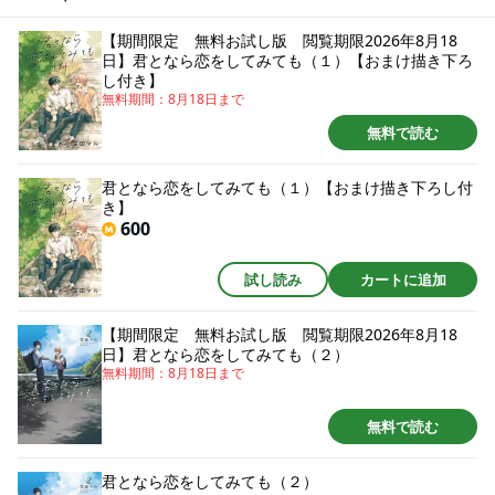
子高校生たちのピュアでもどかしい恋のお話。（このコミックスには「君と
なら恋をしてみても［ばら売り］第1～5話」を収録しております。)
【期間限定 無料お試し版 閲覧期限2026年8月18
日】君となら恋をしてみても（１）【おまけ描き下ろ
し付き】
無料期間：
8月18日
まで
無料で読む
君となら恋をしてみても（１）【おまけ描き下ろし付
き】
600
試し読み
カートに追加
【期間限定 無料お試し版 閲覧期限2026年8月18
日】君となら恋をしてみても（２）
無料期間：
8月18日
まで
無料で読む
君となら恋をしてみても（２）