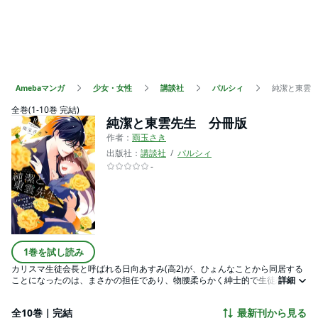
Amebaマンガ
少女・女性
講談社
パルシィ
純潔と東雲
全巻(1-10巻 完結)
純潔と東雲先生 分冊版
作者：
雨玉さき
出版社：
講談社
パルシィ
-
1巻を試し読み
カリスマ生徒会長と呼ばれる日向あすみ(高2)が、ひょんなことから同居する
ことになったのは、まさかの担任であり、物腰柔らかく紳士的で生徒想いな
詳細
プリンス・東雲先生だった! さらに東雲には、隠されたとんでもない過去があ
り、学校ではそれがバレないように仮面を被っていることを知ってしまい…?
全10巻｜完結
最新刊から見る
元総長教師×純潔生徒会長の、危険すぎる刺激的同居ラブ!! 第1話「大事な預