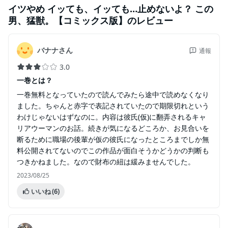
イツやめ イッても、イッても…止めないよ？ この
男、猛獣。【コミックス版】
のレビュー
バナナさん
通報
3.0
一巻とは？
一巻無料となっていたので読んでみたら途中で読めなくなり
ました。ちゃんと赤字で表記されていたので期限切れという
わけじゃないはずなのに。内容は彼氏(仮)に翻弄されるキャ
リアウーマンのお話。続きが気になるどころか、お見合いを
断るために職場の後輩が仮の彼氏になったところまでしか無
料公開されてないのでこの作品が面白そうかどうかの判断も
つきかねました。なので財布の紐は緩みませんでした。
2023/08/25
いいね
(6)