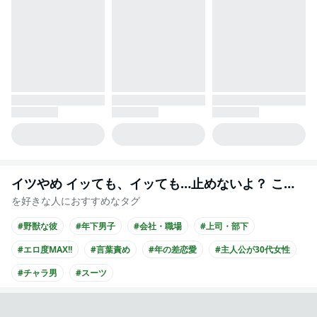
イツやめ イッても、イッても…止めないよ？ この男、猛獣。【コミックス版】
を好きな人におすすめなタグ
#野獣な彼
#年下男子
#会社・職場
#上司・部下
#エロ度MAX!!
#言葉責め
#年の差恋愛
#主人公が30代女性
#チャラ男
#スーツ