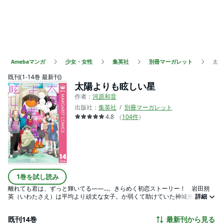
Amebaマンガ
少女・女性
集英社
別冊マーガレット
太
既刊(1-14巻 最新刊)
太陽よりも眩しい星
作者：
河原和音
出版社：
集英社
別冊マーガレット
4.8
（
104
件
）
1巻を試し読み
離れても君は、ずっと輝いてる――…。きらめく初恋ストーリー！ 岩田朔
英（いわたさえ）は平均より頑丈な女子。か弱くて助けていた神城光輝に片
詳細
想いしていたけど、背が伸びて人気者になった彼はすっかり遠い存在に。そ
んな中、中学最後の体育祭で一緒になり、初恋は動き出して…？
既刊14巻
最新刊から見る