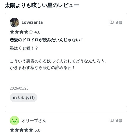
太陽よりも眩しい星
のレビュー
LoveSanta
通報
4.0
恋愛のドロドロが読みたいんじゃない！
昴はくせ者！？
こういう裏表のある奴って人としてどうなんだろう。
かきまわす様なら読むの辞めるわ！
2026/05/25
いいね
(1)
オリーブさん
通報
5.0