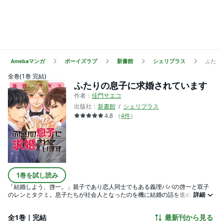
Amebaマンガ
ボーイズラブ
新書館
シェリプラス
ふた
全巻(1巻 完結)
ふたりの息子に求婚されています
作者：
佳門サエコ
出版社：
新書館
シェリプラス
4.8
（
4
件
）
1巻を試し読み
「結婚しよう、啓一。」親子であり恋人同士でもある義理パパの啓一と双子
のレンとタクミ。息子たちが社会人となったのを機に結婚の話を進めていた
詳細
が、突然啓一に大阪店への転勤の話が出る。大阪に向かった啓一の前に現れ
たのは彼の過去を知る男で……!? 社会人になった大人の色気満載ツインズ×
全1巻｜完結
最新刊から見る
義理パパの甘く激しいトライアングルラブ♪