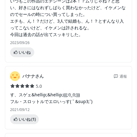
いつもこの作品のエチシーンは2本！？ムリじゃね？と思
い、好きにはなれずしばらく買わなかったけど、イケメンな
のでセールの時につい買ってしまった。
エチも、ん！？だけど、3人で結婚も、ん！？とすんなり入
ってこないけど、イケメンは許されるな。
今回は過去の話が出てスッキリした。
2023/09/26
いいね
バナナさん
通報
5.0
す、スゲェ&hellip;&hellip;(((;ꏿ_ꏿ;)))
フル・スロットルでエロいっす( ˘ &sup3;˘)
2021/09/12
いいね
(1)