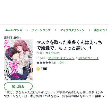
Amebaマンガ
ティーンズラブ
アイプロダクション
黒ひめコミ
既刊(1-29巻)
マスクを取った奏多くんはえっち
で溺愛で、ちょっと黒い。1
作者：
カトウロカ
出版社：
アイプロダクション
黒ひめコミック
4.6
（
9
件
）
180
試し読み
「俺は、ひなちゃんだけがいればいい」大学生の高森ひなと神山奏多（かみ
やま・かなた）は、家が隣同士の幼なじみ。持ち前の端正なルックスで女性
詳細
にモテモテの奏多だが、なんと１４年間もマスクで顔を隠したまま。それ
は、幼少期からモテすぎて女性恐怖症になってしまった奏多に対し、「容姿
を隠すために」とひながマスクを提案したからだった。ずっとこのままでは