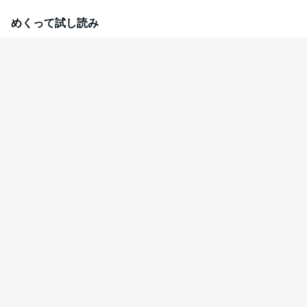
いけない、と責任を感じるひなは、奏多にマスクを外す提案をすることに。
でも奏多の反応は、ひなが予想もしていなかったもので……？マスクを外した
めくって試し読み
奏多くんの、ちょっと黒めな甘い独占欲が全開！ずっと一緒にいた幼なじみ
同士の、可愛くてピュアなむずキュンラブ！