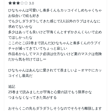
3.0
ひなちゃんは可愛いし奏多くんもカッコイイしめちゃくちゃ
お似合いで絵も好き
でも少しダラダラしてきた感じで2人以外のラブはそんなに
求めてないかな
多少はあっても良いけど宇海くんとすずかさんくらいで止め
てほしかったな
ここのとこ(22巻まで読んだ)ひなちゃんと奏多くんのラブイ
チャが減ってきていてちょっと寂しい
作品名からしてマスク必須は仕方ないけど夏のマスクは危険
だから気を付けてほしー
ひなちゃんはあんなに愛されてて羨ましいよ～オマケにカッ
コイイし最高だ
追記
25巻まで読みましたが宇海と心愛の話でもう限界かな
つまらなくなってきた気がする
おそらくこの先もダラダラしそうなのでそろそろ離脱します