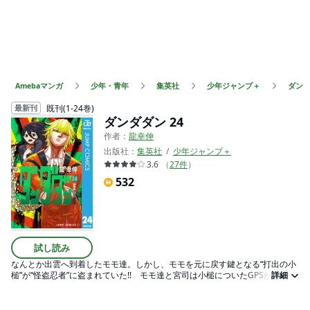
Amebaマンガ
少年・青年
集英社
少年ジャンプ＋
ダン
既刊(1-24巻)
最新刊
ダンダダン 24
作者：
龍幸伸
出版社：
集英社
少年ジャンプ＋
3.6
（
27
件
）
532
試し読み
なんとか出雲へ到着したモモ達。しかし、モモを元に戻す鍵となる“打出の小
槌”が“怪盗忍者”に盗まれていた!! モモ達と宮司は小槌についたGPSが指す城
詳細
へ急行。小槌の隠し場所を怪訝に思いつつ城内を探すモモ。そんな中、宮司
の正体は怪盗忍者と共闘する“煙々羅”だったことが判明!! さらに、バモラと
別れた星子が単独で対峙するも、敵の力は圧倒的で…!?