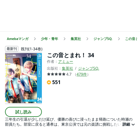
Amebaマンガ
少年・青年
集英社
ジャンプSQ.
この音と
既刊(1-34巻)
最新刊
この音とまれ！ 34
作者：
アミュー
出版社：
集英社
ジャンプSQ.
4.7
（
479
件
）
551
試し読み
三年生の引退が少しだけ延び、優勝の喜びに浸ったまま帰路についた時瀬の
部員たち。部室に戻ると通孝は、東京公演では元の楽譜に挑戦したいと宣言
詳細
する！ その後、祖父の源に報告に行くという愛（ちか）に、さとわは一緒
に行きたいと申し出る。さらに、愛の家にも行くことになり…!? 一方、妃呂
を夏祭りに誘った武蔵。二人で花火を見終えた時に彼が口にしたのは…!?