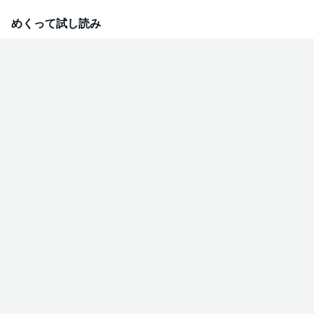
と舌でいじめていくと、口では強気なクセに激しくイク三木。腕の中でトロ
けていく三木がかわいくてたまらず、グショ濡れのアソコに俺のアレを押し
めくって試し読み
当てて――…