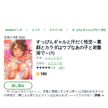
Amebaマンガ
メンズ
スクリーモ
すっぴんギャルと汗だく性交
全巻(1-8巻 完結)
すっぴんギャルと汗だく性交～素
顔とカラダはウブなあの子と岩盤
浴で～(1)
作者：
にゃこたろう
出版社：
スクリーモ
5.0
（
3
件
）
180
試し読み
「や…だぁイキたくない…っ」言葉と裏腹にずぷずぷ突くたび溢れ出るギャル
の本気汁。隣に人が居てもピストンは止められず…――クラスの最強厚化粧
詳細
ギャル・三木にいつもイジられている俺。毎日憂鬱だったけど、岩盤浴場で
出逢った濡れ透けすっぴん美少女の正体が三木だと判明しゴクリ…。うっか
り汗で滑って密着しちゃうけど、三木の火照った肌は敏感に反応して…？指