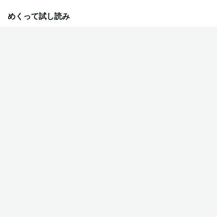
結婚することで社運を賭けたプロジェクトを担当できると聞き、獅子塚は快
諾。そんな流れに巻き込まれ、嫌々ながら上司と「偽装結婚」生活が始ま
めくって試し読み
る…‼