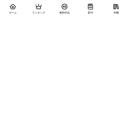
ホーム
ランキング
無料作品
新刊
本棚
他の作品を探す
メニュー
ランキング
新刊
キャンペーン
特集
SALE
編集部PICK UP
無料連載
無料作品