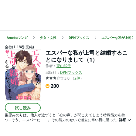
Amebaマンガ
少女・女性
DPNブックス
エスパーな私が上司と
全巻(1-18巻 完結)
エスパーな私が上司と結婚するこ
とになりまして（1）
作者：
東山和子
出版社：
DPNブックス
3.0
（
2
件
）
200
試し読み
梨原みのりは、他人が近づくと「心の声」が聞こえてしまう特殊能力を持
つ…そう、エスパーだ――。その能力のせいで過去に辛い目に遭ったり、人
詳細
と近くならないよう距離をとったりと苦労は絶えない。そんなある日、勤め
る会社の社長で、叔父である鈴宮に呼び出され、有能だが自己中心的な上
司・獅子塚との結婚を命じられる！ 当然、みのりも獅子塚も拒否をするが、