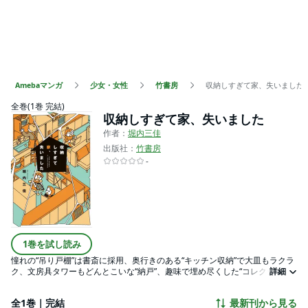
Amebaマンガ
少女・女性
竹書房
収納しすぎて家、失いました
全巻(1巻 完結)
収納しすぎて家、失いました
作者：
堀内三佳
出版社：
竹書房
-
1巻を試し読み
憧れの“吊り戸棚”は書斎に採用、奥行きのある“キッチン収納”で大皿もラクラ
ク、文房具タワーもどんとこいな“納戸”、趣味で埋め尽くした“コレクション
詳細
棚”・・・「収納は多いほうがいい！！」そう思って建てたこだわりの億の家
がパァ！目次プロローグ なぜこんなにモノがあるのかわが家の収納ご紹介第
全1巻｜完結
最新刊から見る
1章 収納の中第1話 書斎の納戸を占拠した 文房具第2話 欲望のままに増えた