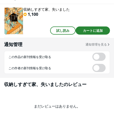
食器第3話 捨てられない病 スクラップブック第4話 店舗並みの品揃え 手芸用
品第5話 これからも作ります! 石鹸第6話 形から入って物の山を築く 夫の趣味
収納しすぎて家、失いました
第7話 取り憑かれていた K-POPグッズ第8話 夢がぎっしり 手帳第2章 処分始
1,100
まる第9話 一旦レンタル倉庫へ第10話 東京を引き払い札幌へ第11話 片付け放
棄！？ の夫第12話 内覧で奇跡が起きた第13話 荷物が多くて引っ越し失敗最
終話 さようならわが家抑えらえない物欲！ 収集癖！私はコレで家を手放しま
した・・・★単行本カバー下画像収録★
試し読み
カートに追加
通知管理
通知管理を見る
この作品の新刊情報を受け取る
この作者の新刊情報を受け取る
収納しすぎて家、失いました
のレビュー
まだレビューはありません。