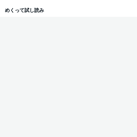
る。ためらっていると隣の部屋の男性に声を掛けられた。それは忘れたくて
も忘れられない思い出の男・山田秋の姿だった。それ以降、何かと構ってく
めくって試し読み
る彼とは関わらないと卯月は心に固く誓うが…。２人の再会の行方は――!?