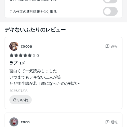
この作者の新刊情報を受け取る
デキないふたり
のレビュー
cocoa
通報
5.0
ラブコメ
面白くて一気読みしました！
いつまでもデキない二人が笑
ただ後半絵が若干雑になったのが残念～
2025/07/08
いいね
coco
通報