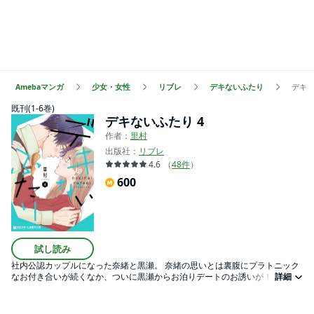
Amebaマンガ
少女・女性
リブレ
デキないふたり
デキな
既刊(1-6巻)
デキないふたり 4
作者：
里村
出版社：
リブレ
4.6
（
48
件
）
600
試し読み
社内公認カップルになった奈緒と黒瀬。 奈緒の思いとは裏腹にプラトニック
なお付き合いが続くなか、ついに黒瀬からお泊りデートのお誘いが！ 心の底
詳細
から想い合うふたりだけど、8年越しの初体験は一筋縄ではいかず――!? 「お
前の痛みが和らぐなら半分もらうから」 ウブすぎる26歳を応援せずにはいら
れない!! 本懐を遂げる第4巻！