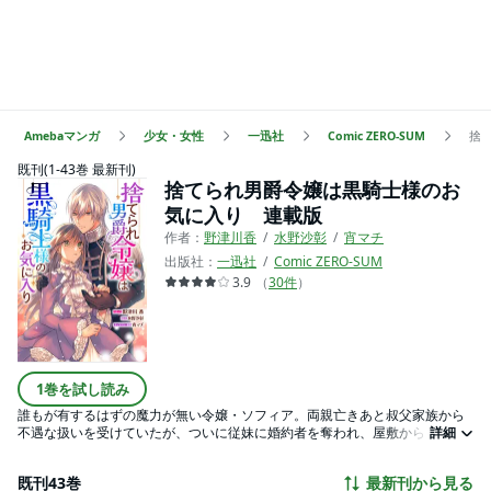
Amebaマンガ
少女・女性
一迅社
Comic ZERO-SUM
捨
既刊(1-43巻 最新刊)
捨てられ男爵令嬢は黒騎士様のお
気に入り 連載版
作者：
野津川香
水野沙彰
宵マチ
出版社：
一迅社
Comic ZERO-SUM
3.9
（
30
件
）
1巻を試し読み
誰もが有するはずの魔力が無い令嬢・ソフィア。両親亡きあと叔父家族から
不遇な扱いを受けていたが、ついに従妹に婚約者を奪われ、屋敷からも追い
詳細
出されてしまう。行くあてもなく途方にくれていた森の中、強大な魔力と冷
徹さで“黒騎士”と恐れられている侯爵ギルバートに拾われて……? アイリス
既刊43巻
最新刊から見る
NEOで大人気！ 黒騎士様と捨てられ令嬢の溺愛ラブファンタジーがコミカラ