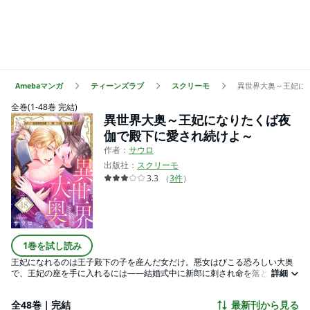
Amebaマンガ
ティーンズラブ
スクリーモ
異世界大奥～王妃に
全巻(1-48巻 完結)
異世界大奥～王妃になりたくば夜
伽で殿下に愛され続けよ～
作者：
サウロ
出版社：
スクリーモ
3.3
（
3
件
）
1巻を試し読み
王妃になれるのは王子殿下の子を産んだ女だけ。悪女はびこる恐ろしい大奥
で、王妃の座を手に入れるには――結婚式中に新郎に刺され命を落としたレ
詳細
イナは、気付くと異世界に転生していた。そこは王宮の大奥。自分たちは皆
王子達の為に集められた王妃候補であることを知る。気の強いレイナは意地
全48巻｜完結
最新刊から見る
悪な先輩たちに目を付けられ、新参舞（裸踊り）を強要される始末。しかし