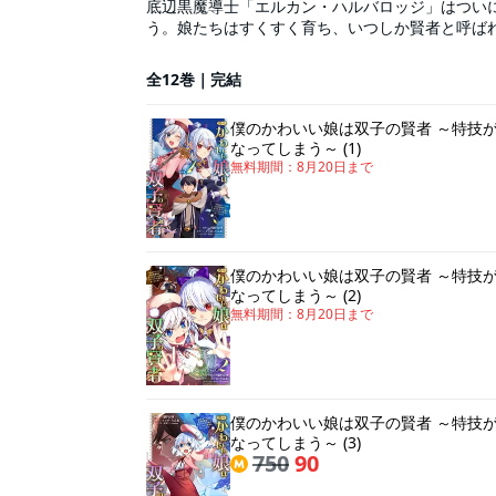
底辺黒魔導士「エルカン・ハルバロッジ」はつい
う。娘たちはすくすく育ち、いつしか賢者と呼ば
達は、父と一緒に冒険者となりたがり…！？ WE
全12巻｜完結
僕のかわいい娘は双子の賢者 ～特技
なってしまう～ (1)
無料期間：
8月20日
まで
僕のかわいい娘は双子の賢者 ～特技
なってしまう～ (2)
無料期間：
8月20日
まで
僕のかわいい娘は双子の賢者 ～特技
なってしまう～ (3)
750
90