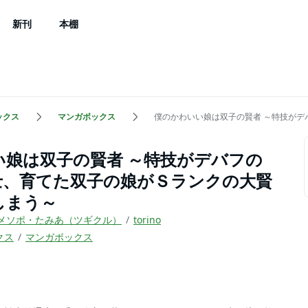
新刊
本棚
ックス
マンガボックス
僕のかわいい娘は双子の賢者 ～特技が
い娘は双子の賢者 ～特技がデバフの
士、育てた双子の娘がＳランクの大賢
しまう～
メソポ・たみあ（ツギクル）
torino
クス
マンガボックス
）