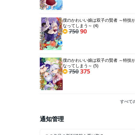
僕のかわいい娘は双子の賢者 ～特技
なってしまう～ (4)
750
90
僕のかわいい娘は双子の賢者 ～特技
なってしまう～ (5)
750
375
すべて
通知管理