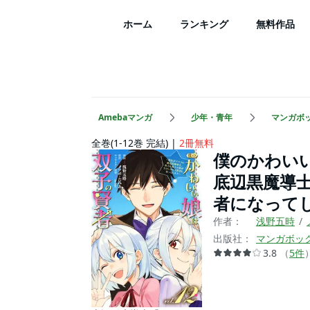
ホーム
ランキング
無料作品
Amebaマンガ
少年・青年
マンガボ
全巻(1-12巻 完結)
2冊無料
僕のかわい
底辺黒魔導
者になって
作者：
浅野五時
出版社：
マンガボッ
3.8
（
5
件