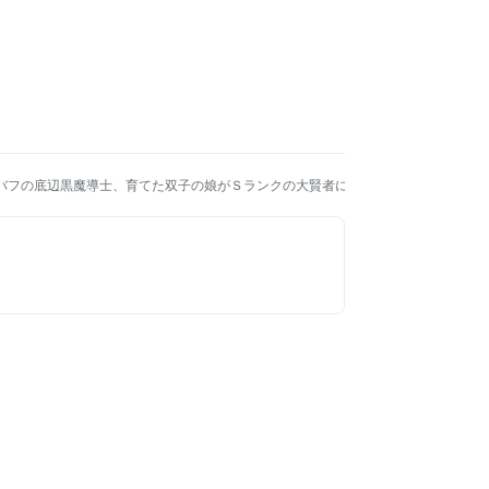
デバフの底辺黒魔導士、育てた双子の娘がＳランクの大賢者になってしまう～