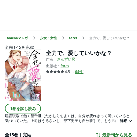
Amebaマンガ
少女・女性
forcs
全力で、愛していいかな？
全巻(1-15巻 完結)
全力で、愛していいかな？
作者：
さんずい尺
出版社：
forcs
4.5
（
64
件
）
1巻を試し読み
建設現場で働く篁千世（たかむらちよ）は、自分が疲れきって渇いていると
気づいていた。上司はうるさいし、部下男子も自分勝手で、もう男に夢を見
詳細
る齢でもない。一人が気楽で、何かを変えたくはなかった。だったのに
―「僕に、君を全力で愛させてくれるかい？」ただのランチ友達のおじさ
全15巻｜完結
最新刊から見る
ん、と思っていた瀬尾一愛（せおいちか）から告白された。瀬尾は優しく