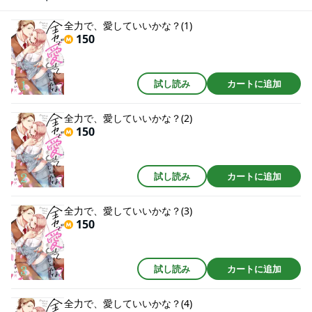
て、熱くて、本当は雄で―。熱烈なのに包み込むような愛情を注がれて、ど
うしたらいいかわからない。大人同士なのに、好きってどうすればいいんだ
全力で、愛していいかな？(1)
っけ？体で熱は感じ合うけど、初恋みたいに苦しくて楽しくて。30女子と40
150
男子の世界が、今さら新しく『恋をすること』で回り出す。
試し読み
カートに追加
全力で、愛していいかな？(2)
150
試し読み
カートに追加
全力で、愛していいかな？(3)
150
試し読み
カートに追加
全力で、愛していいかな？(4)