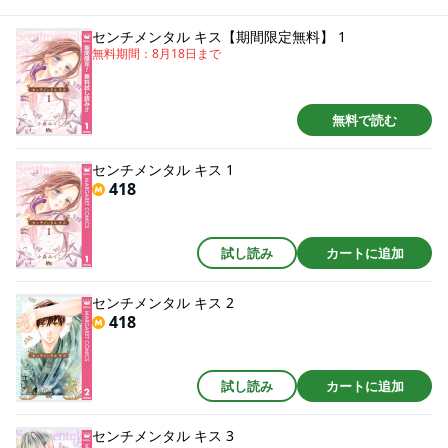
【同時収録】僕に花のメランコリー 番外編
センチメンタル キス【期間限定無料】 1
無料期間：
8月18日
まで
無料で読む
センチメンタル キス 1
418
試し読み
カートに追加
センチメンタル キス 2
418
試し読み
カートに追加
センチメンタル キス 3