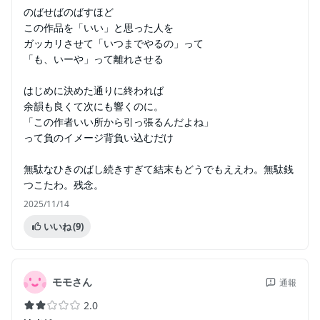
のばせばのばすほど
この作品を「いい」と思った人を
ガッカリさせて「いつまでやるの」って
「も、いーや」って離れさせる
はじめに決めた通りに終われば
余韻も良くて次にも響くのに。
「この作者いい所から引っ張るんだよね」
って負のイメージ背負い込むだけ
無駄なひきのばし続きすぎて結末もどうでもええわ。無駄銭
つこたわ。残念。
2025/11/14
いいね
(9)
モモさん
通報
2.0