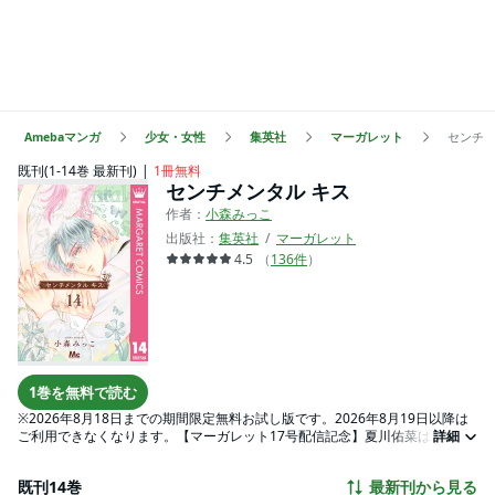
Amebaマンガ
少女・女性
集英社
マーガレット
センチメ
既刊(1-14巻 最新刊)
1冊無料
センチメンタル キス
作者：
小森みっこ
出版社：
集英社
マーガレット
4.5
（
136
件
）
1巻を無料で読む
※2026年8月18日までの期間限定無料お試し版です。2026年8月19日以降は
ご利用できなくなります。【マーガレット17号配信記念】夏川佑菜は多忙な
詳細
中学教諭の母と反抗期な中学生の妹・菜々との3人暮らし。バイトに家事に忙
しい日々を過ごしていたが、ある日、とあるトラブルがきっかけで美しい年
既刊14巻
最新刊から見る
下の男子と出会い…？ すべてをさらけ出す運命の恋が今動きだす――