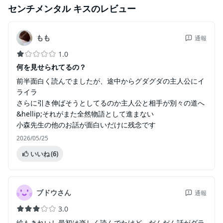
センチメンタル キス
のレビュー
もも
通報
1.0
何を見せられてるの？
前半面白く読んでましたが、途中からグダグダの主人公にイ
ライラ
さらに引き伸ばそうとしてるのか主人公と相手が別々の道へ
&hellip;それがまた全然物語として進まない
小森先生の他のお話が面白いだけに残念です
2026/05/25
いいね
(6)
ブドウさん
通報
3.0
絵もきれいし最初は楽しく読んでたけど、だんだん話がダラ