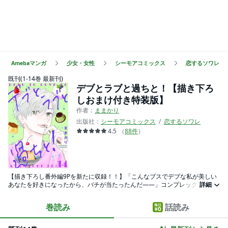
Amebaマンガ
少女・女性
シーモアコミックス
恋するソワレ
既刊(1-14巻 最新刊)
デブとラブと過ちと！【描き下ろ
しおまけ付き特装版】
作者：
ままかり
出版社：
シーモアコミックス
恋するソワレ
4.5
（
88
件
）
【描き下ろし番外編9Pを新たに収録！！】「こんなブスでデブな私が美しい
あなたを好きになったから、バチが当たったんだ――」コンプレックスの
詳細
塊・夢子はある日、大事故にあう。なんとか一命を取り留めたが、目が覚め
た彼女はまるで人が変わってしまっていた！？ 「これが…私…！？ 超かわい
巻読み
話読み
い」以前と180度違う彼女に周囲は驚きと戸惑いを隠せない…。しかし、超ポ
ジティブになった夢子によって環境は大きく変わっていく―。悩みやコンプ
レックスは誰にでもあるもの。それぞれのキャラが隠しているそれらを、夢