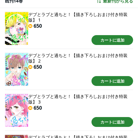
既刊14巻
最新刊から見る
子がぶった切っていく！！ 恋に、仕事に、友情に……そして殺人未遂事
件！？ 読めば元気になるドタバタラブコメディー☆【恋するソワレ】【本作
品は「デブとラブと過ちと！」第1～5巻を収録した電子特装版です】
デブとラブと過ちと！【描き下ろしおまけ付き特装
版】 1
650
カートに追加
デブとラブと過ちと！【描き下ろしおまけ付き特装
版】 2
650
カートに追加
デブとラブと過ちと！【描き下ろしおまけ付き特装
版】 3
650
カートに追加
デブとラブと過ちと！【描き下ろしおまけ付き特装