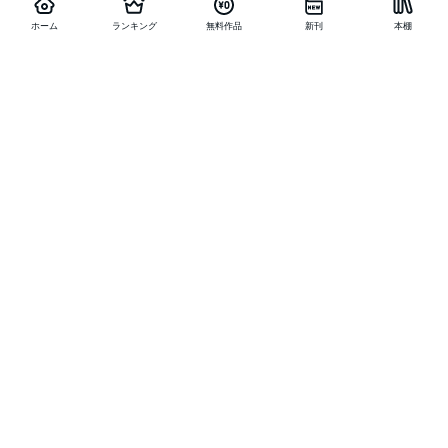
ホーム
ランキング
無料作品
新刊
本棚
他の作品を探す
メニュー
ランキング
新刊
キャンペーン
特集
SALE
編集部PICK UP
無料連載
無料作品