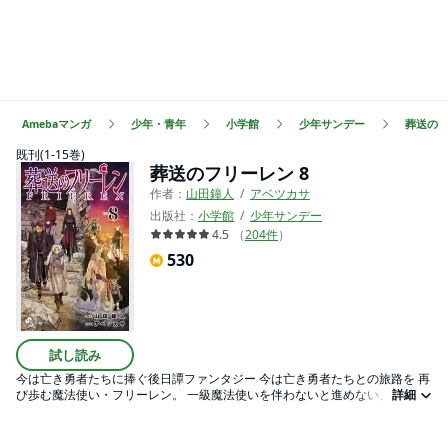
Amebaマンガ
少年・青年
小学館
少年サンデー
葬送の
既刊(1-15巻)
葬送のフリーレン 8
作者：
山田鐘人
アベツカサ
出版社：
小学館
少年サンデー
4.5
（
204
件
）
530
試し読み
今は亡き勇者たちに捧ぐ後日譚ファンタジー 今は亡き勇者たちとの旅路を 再
び歩む魔法使い・フリーレン。 一級魔法使いを伴わないと進めない、過酷な
詳細
北部高原へ。 途上、魔法使いたちと再会、そして魔族との会敵―― 物語は、
美味くないパンの味を思い出させる。 英雄たちの“郷愁”を滲ませる後日譚
（アフター）ファンタジー！