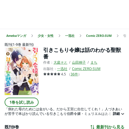
Amebaマンガ
少女・女性
一迅社
Comic ZERO-SUM
引
既刊(1-9巻 最新刊)
引きこもり令嬢は話のわかる聖獣
番
作者：
大庭そと
山田桐子
まち
出版社：
一迅社
Comic ZERO-SUM
4.5
（
36
件
）
1巻を試し読み
「倒れた母のためには金がいる。だから王宮に出仕してくれ！」人づきあい
が苦手で本ばかり読んでいる引きこもり伯爵令嬢・ミュリエルはある日、父
詳細
にそう言われた。母のために泣く泣く、自分でも頑張れそうな図書館司書の
面接に向かったけれど———。どうして色気ダダ漏れなサイラス団長が面接
既刊9巻
最新刊から見る
官なの!? それにいつの間にか聖獣のお世話をする「聖獣番」に採用されたん