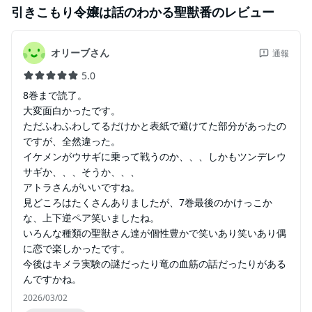
引きこもり令嬢は話のわかる聖獣番
のレビュー
オリーブさん
通報
5.0
8巻まで読了。
大変面白かったです。
ただふわふわしてるだけかと表紙で避けてた部分があったの
ですが、全然違った。
イケメンがウサギに乗って戦うのか、、、しかもツンデレウ
サギか、、、そうか、、、
アトラさんがいいですね。
見どころはたくさんありましたが、7巻最後のかけっこか
な、上下逆ペア笑いましたね。
いろんな種類の聖獣さん達が個性豊かで笑いあり笑いあり偶
に恋で楽しかったです。
今後はキメラ実験の謎だったり竜の血筋の話だったりがある
んですかね。
2026/03/02