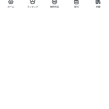
ホーム
ランキング
無料作品
新刊
本棚
他の作品を探す
メニュー
ランキング
新刊
キャンペーン
特集
SALE
編集部PICK UP
無料連載
無料作品