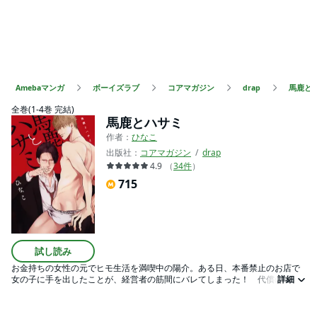
Amebaマンガ
ボーイズラブ
コアマガジン
drap
馬鹿と
全巻(1-4巻 完結)
馬鹿とハサミ
作者：
ひなこ
出版社：
コアマガジン
drap
4.9
（
34
件
）
715
試し読み
お金持ちの女性の元でヒモ生活を満喫中の陽介。ある日、本番禁止のお店で
女の子に手を出したことが、経営者の筋間にバレてしまった！ 代償のお仕
詳細
置きで、初めてア●ルにオモチャを挿れられてドロドロにされた陽介は、そ
のまま貞操帯まで付けられ散々な目に…。更には家まで追い出された陽介は
筋間の元に向かい、「次はアンタが俺を飼え」と詰め寄り――!?※「馬鹿とハ