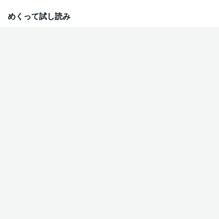
サミ」電子版に初回限定小冊子は収録しておりません。
めくって試し読み