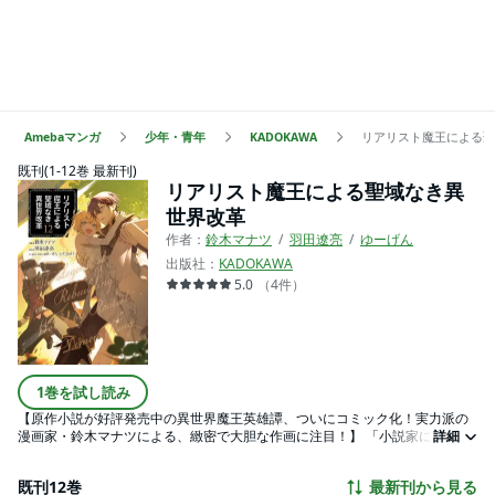
Amebaマンガ
少年・青年
KADOKAWA
リアリスト魔王による聖
既刊(1-12巻 最新刊)
リアリスト魔王による聖域なき異
世界改革
作者：
鈴木マナツ
羽田遼亮
ゆーげん
出版社：
KADOKAWA
5.0
（
4
件
）
1巻を試し読み
【原作小説が好評発売中の異世界魔王英雄譚、ついにコミック化！実力派の
漫画家・鈴木マナツによる、緻密で大胆な作画に注目！】 「小説家になろ
詳細
う」にて連載半年で1,000万PV数を記録し、電撃の新文芸より小説版が好評
発売中の異世界魔王譚のコミカライズ版が始動！ 現実主義者の最弱魔王が、
既刊12巻
最新刊から見る
参謀のメイド魔族と混迷した世界を再構築する！ ◆あらすじ◆ 72の魔王が