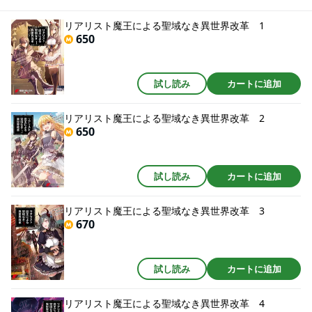
跋扈する混沌とした世界に、72番目の魔王として転生したアシュタロト。そ
んな彼の前に突如謎の女神が現れ、この世界を改革するようアシュタロトを
リアリスト魔王による聖域なき異世界改革 1
導く。 初めに召喚したメイド兼参謀の魔族・イヴを従え、現実主義者（リア
650
リスト）魔王の伝説がはじまる！
試し読み
カートに追加
リアリスト魔王による聖域なき異世界改革 2
650
試し読み
カートに追加
リアリスト魔王による聖域なき異世界改革 3
670
試し読み
カートに追加
リアリスト魔王による聖域なき異世界改革 4