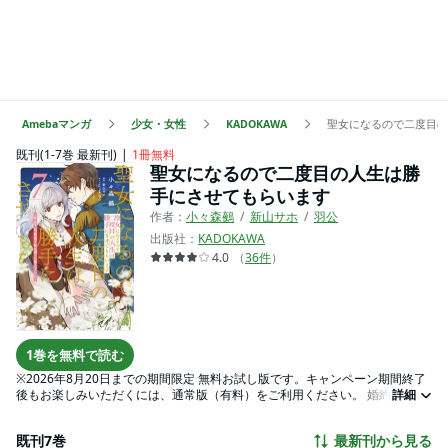
Amebaマンガ
少女・女性
KADOKAWA
聖女になるので二度目の
既刊(1-7巻 最新刊)
1冊無料
聖女になるので二度目の人生は勝
手にさせてもらいます
作者：
小々森鵺
新山サホ
羽公
出版社：
KADOKAWA
4.0
（
36
件
）
1巻を無料で読む
※2026年8月20日までの期間限定 無料お試し版です。キャンペーン期間終了
後もお楽しみいただくには、通常版（有料）をご利用ください。 婚約者は自
詳細
分を裏切って、貴族のご令嬢と結婚。さらに流行風邪を患い、18歳という若
さでこの世を去ったセシル。 （来世は絶対自由にたくましく、自分の思う通
既刊7巻
最新刊から見る
りに生きてやる――！） それから500年の時が経ち、リズとして生まれ変わ