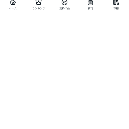
ホーム
ランキング
無料作品
新刊
本棚
他の作品を探す
メニュー
ランキング
新刊
キャンペーン
特集
SALE
編集部PICK UP
無料連載
無料作品