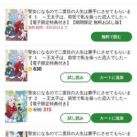
ったセシルは、前世の記憶を持ちながらも“不思議な力”に助けられながら生き
ていた。 そんなある日、リズは平民でありながらも聖女として見いだされ
聖女になるので二度目の人生は勝手にさせてもらいま
る。だが、彼女の前に“自分を裏切った前世の恋人”が現れて……!? 「小説家に
す １ ～王太子は、前世で私を振った恋人でした～
なろう」発の大人気小説がコミックになって登場☆ 魔力？ 持ってません。
【電子限定特典付き】【期間限定 無料お試し版】
身分？ 平民です。でも二度目の人生は勝手にさせてもらいます！ ★電子限
無料期間：
8月20日
まで
定特典付き！
無料で読む
聖女になるので二度目の人生は勝手にさせてもらいま
す １ ～王太子は、前世で私を振った恋人でした～
【電子限定特典付き】
630
試し読み
カートに追加
聖女になるので二度目の人生は勝手にさせてもらいま
す ２ ～王太子は、前世で私を振った恋人でした～
【電子限定特典付き】
630
315
試し読み
カートに追加
聖女になるので二度目の人生は勝手にさせてもらいま