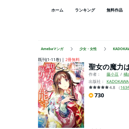
ホーム
ランキング
無料作品
Amebaマンガ
少女・女性
KADOKA
既刊(1-11巻)
2冊無料
聖女の魔力
作者：
藤小豆
橘
出版社：
KADOKAWA
4.8
（
163
730