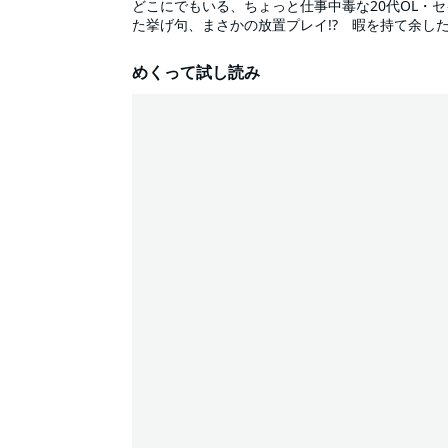
どこにでもいる、ちょっと仕事中毒な20代OL・
た挙げ句、まさかの放置プレイ!? 暇を持て余し
めくって試し読み