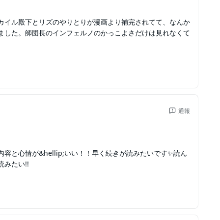
カイル殿下とリズのやりとりが漫画より補完されてて、なんか
ました。師団長のインフェルノのかっこよさだけは見れなくて
通報
と心情が&hellip;いい！！早く続きが読みたいです✨読ん
みたい!!