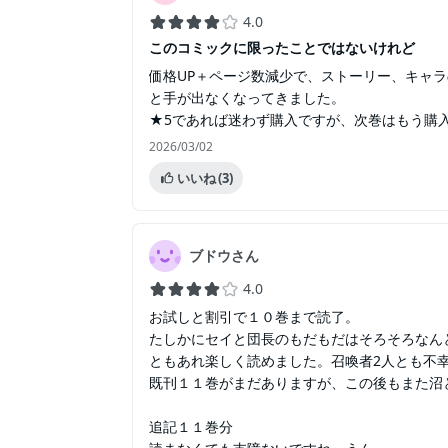
4.0
このコミックに限ったことではないけれど
価格UP＋ページ数減少で、ストーリー、キャ
と手が出なくなってきました。
★5であれば迷わず購入ですが、次巻はもう購
2026/03/02
いいね
(3)
ブドウさん
4.0
お試しと割引で１０巻まで読了。
たしかにセイと団長のもだもだはそろそろなん
ともあれ楽しく読めました。召喚者2人とも不
既刊１１巻がまだありますが、この後もまた沼
追記１１巻分