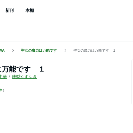
新刊
本棚
WA
聖女の魔力は万能です
聖女の魔力は万能です １
は万能です １
由華
珠梨やすゆき
件
）