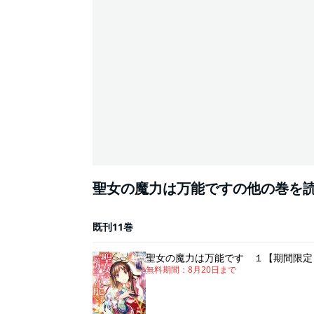
聖女の魔力は万能ですの他の巻を
既刊11巻
聖女の魔力は万能です １【期間限定
無料期間：
8月20日
まで