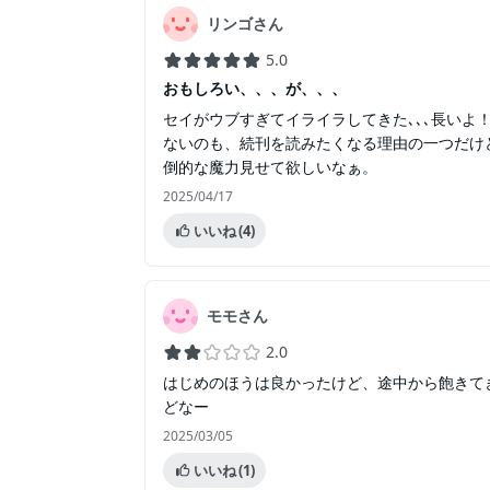
リンゴさん
5.0
おもしろい、、、が、、、
セイがウブすぎてイライラしてきた､､､長いよ
ないのも、続刊を読みたくなる理由の一つだけ
倒的な魔力見せて欲しいなぁ。
2025/04/17
いいね
(4)
モモさん
2.0
はじめのほうは良かったけど、途中から飽きて
どなー
2025/03/05
いいね
(1)