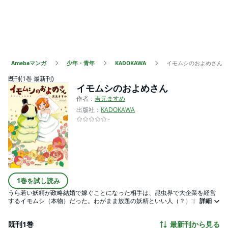
Amebaマンガ
少年・青年
KADOKAWA
イモムシのおよめさん
既刊(1巻 最新刊)
イモムシのおよめさん
作者：
吉元ますめ
出版社：
KADOKAWA
-
1巻を試し読み
うら若い妖精が政略結婚で嫁ぐことになった相手は、昆虫界で大企業を経営
するイモムシ（本物）だった。わがまま放題の妖精といい人（？）すぎるイ
詳細
モムシとの新婚ラブコメ！ 表題作のほか、短編２本収録。
既刊1巻
最新刊から見る