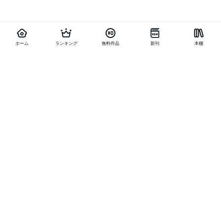
ホーム
ランキング
無料作品
新刊
本棚
他の作品を探す
メニュー
ランキング
新刊
キャンペーン
特集
SALE
編集部PICK UP