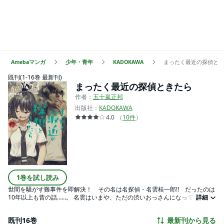
Amebaマンガ
少年・青年
KADOKAWA
まったく最近の探偵とき
既刊(1-16巻 最新刊)
まったく最近の探偵ときたら
作者：
五十嵐正邦
出版社：
KADOKAWA
4.0
（
10
件
）
1巻を試し読み
世間を騒がす難事件を即解決！ その名は名探偵・名雲桂一郎!! だったのは
10年以上も昔の話……。 名雲はいまや、ただの渋いおっさんになってしまっ
詳細
た……。時代に取り残され、スマホすら扱えない彼のもとに、若さあふれる女
子高生・真白が助手希望で押しかけてきて――!?
既刊16巻
最新刊から見る