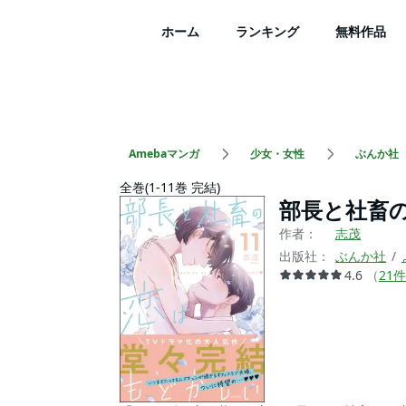
ホーム
ランキング
無料作品
Amebaマンガ
少女・女性
ぶんか社
全巻(1-11巻 完結)
部長と社畜
作者：
志茂
出版社：
ぶんか社
4.6
（
21
件