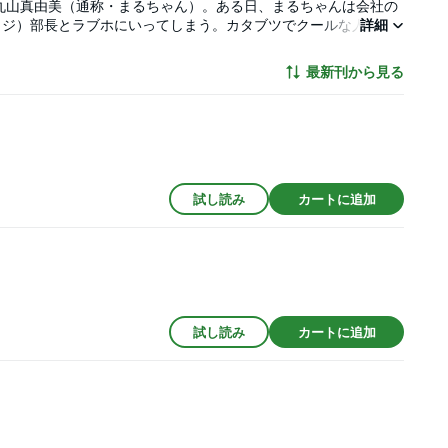
・丸山真由美（通称・まるちゃん）。ある日、まるちゃんは会社の
イジ）部長とラブホにいってしまう。カタブツでクールな人だと
詳細
きになっちゃった!! だけど翌日、「昨夜のことだが、俺たちは
のやり方も考え方もまったく違うふたりの、【ムズキュンが過ぎ
最新刊から見る
試し読み
カートに追加
試し読み
カートに追加