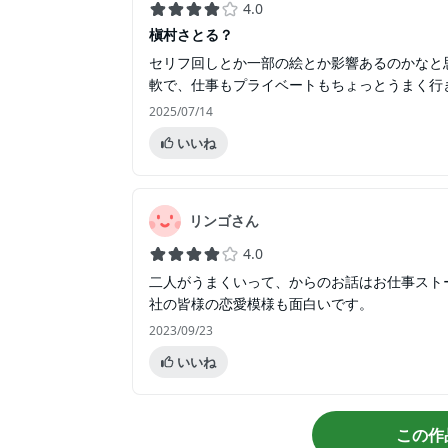
4.0
槇村さとる？
セリフ回しとか一部の絵とか影響あるのかなと
軟で、仕事もプライベートもちょっとうまく行
2025/07/14
いいね
リンゴさん
4.0
二人がうまくいって、からのお話はお仕事スト
社の皆様の恋愛模様も面白いです。
2023/09/23
いいね
この作