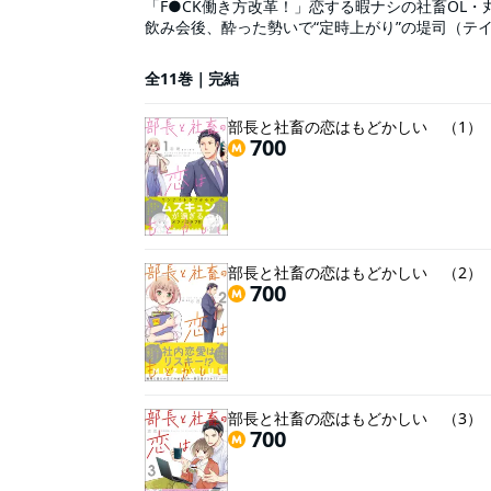
「F●CK働き方改革！」恋する暇ナシの社畜OL
飲み会後、酔った勢いで“定時上がり”の堤司（テ
思っていたのに、部長は甘く優しくて…コロっと好
【大人だから】…わかるよな？」って…!? 仕事
全11巻｜完結
る】オフィスラブコメディー!!
部長と社畜の恋はもどかしい （1）
700
部長と社畜の恋はもどかしい （2）
700
部長と社畜の恋はもどかしい （3）
700