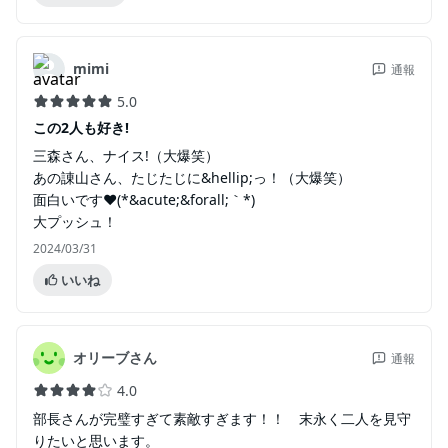
mimi
通報
5.0
この2人も好き!
三森さん、ナイス!（大爆笑）
あの諌山さん、たじたじに&hellip;っ！（大爆笑）
面白いです❤(*&acute;&forall;｀*)
大プッシュ！
2024/03/31
いいね
オリーブさん
通報
4.0
部長さんが完璧すぎて素敵すぎます！！ 末永く二人を見守
りたいと思います。