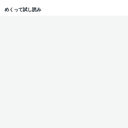
仕事のやり方も考え方もまったく違うふたりの、【ムズキュンが過ぎる】オ
フィスラブコメディー!!
めくって試し読み