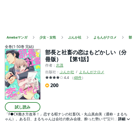
Amebaマンガ
少女・女性
ぶんか社
よもんがクロメ
部
全巻(1-50巻 完結)
部長と社畜の恋はもどかしい（分
冊版） 【第1話】
作者：
志茂
出版社：
ぶんか社
よもんがクロメ
4.4
（
48
件
）
200
試し読み
「F●CK働き方改革！」恋する暇ナシの社畜OL・丸山真由美（通称・まるち
ゃん）。ある日、まるちゃんは会社の飲み会後、酔った勢いで“定時上がり”の
詳細
堤司（テイジ）部長とラブホにいってしまう。堅物でクールな人だと思って
いたのに、部長は甘く優しくて…コロっと好きになっちゃった!! だけど翌
日、「昨夜のことだが、俺たちは【大人だから】…わかるよな？」って…!?