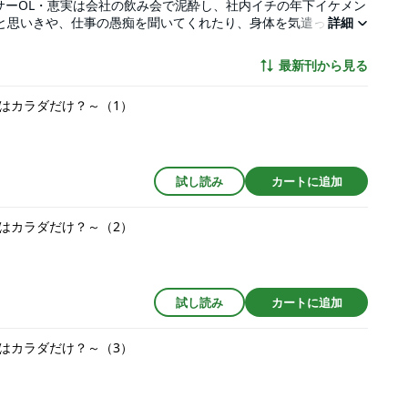
サーOL・恵実は会社の飲み会で泥酔し、社内イチの年下イケメン
かと思いきや、仕事の愚痴を聞いてくれたり、身体を気遣ってくれ
詳細
見直した恵実の無防備な姿に、翔太の我慢が限界突破！ 丁寧で
輩…超綺麗」どうしてそんなに真っすぐに見つめてくるの？ も
最新刊から見る
悪女子が年下オオカミくんに“史上最高に甘やかされる”、とろと
はカラダだけ？～（1）
試し読み
カートに追加
はカラダだけ？～（2）
試し読み
カートに追加
はカラダだけ？～（3）