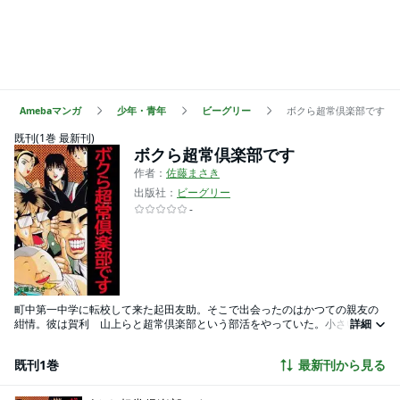
Amebaマンガ
少年・青年
ビーグリー
ボクら超常倶楽部です
既刊(1巻 最新刊)
ボクら超常倶楽部です
作者：
佐藤まさき
出版社：
ビーグリー
-
町中第一中学に転校して来た起田友助。そこで出会ったのはかつての親友の
紺情。彼は賀利 山上らと超常倶楽部という部活をやっていた。小さい頃か
詳細
らサッカーが大好きな友助だったが、紺情と勝負をして…色々あってこの超
常倶楽部に入る事に。超常現象を追い求める紺情らの運命は如何に！？
既刊1巻
最新刊から見る