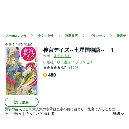
Amebaマンガ
少女・女性
秋田書店
プリンセス
後宮デ
全巻(1-14巻 完結)
後宮デイズ～七星国物語～ 1
作者：
すもももも
出版社：
秋田書店
プリンセス
4.7
（
100
件
）
480
試し読み
男装の芸人として大人気の翡翠は皇帝の目に留まり、後宮に入ることに…。
そこで彼女を待っていたのは…!?
詳細