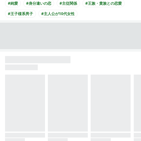
#純愛
#身分違いの恋
#主従関係
#王族・貴族との恋愛
#王子様系男子
#主人公が10代女性