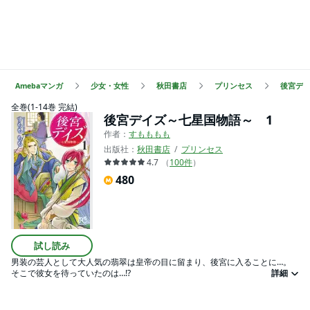
Amebaマンガ
少女・女性
秋田書店
プリンセス
後宮デ
全巻(1-14巻 完結)
後宮デイズ～七星国物語～ 1
作者：
すもももも
出版社：
秋田書店
プリンセス
4.7
（
100
件
）
480
試し読み
男装の芸人として大人気の翡翠は皇帝の目に留まり、後宮に入ることに…。
そこで彼女を待っていたのは…!?
詳細