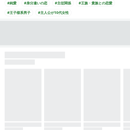
#純愛
#身分違いの恋
#主従関係
#王族・貴族との恋愛
#王子様系男子
#主人公が10代女性