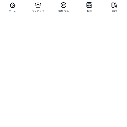
ホーム
ランキング
無料作品
新刊
本棚
他の作品を探す
メニュー
ランキング
新刊
キャンペーン
特集
SALE
編集部PICK UP
無料連載
無料作品