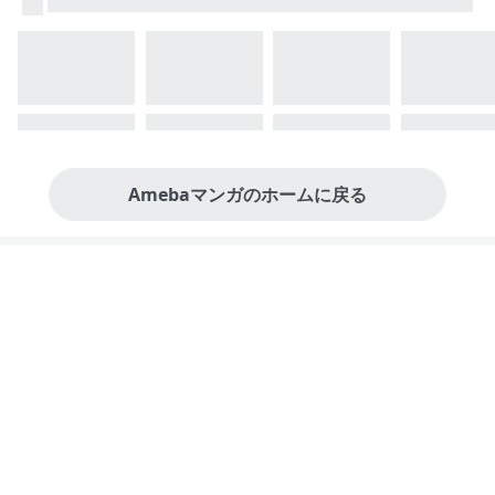
Amebaマンガのホームに戻る