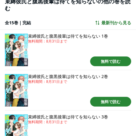
束縛彼氏と腹黒後輩は待てを知らないの他の巻を読
む
全15巻｜完結
最新刊から見る
束縛彼氏と腹黒後輩は待てを知らない 1巻
無料期間：
8月31日
まで
無料で読む
束縛彼氏と腹黒後輩は待てを知らない 2巻
無料期間：
8月31日
まで
無料で読む
束縛彼氏と腹黒後輩は待てを知らない 3巻
無料期間：
8月31日
まで