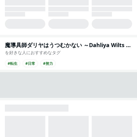
魔導具師ダリヤはうつむかない ～Dahliya Wilts No More～【分冊版】
を好きな人におすすめなタグ
#転生
#日常
#努力