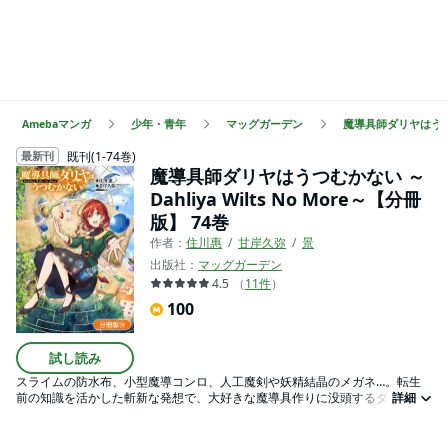
Amebaマンガ
少年・青年
マッグガーデン
魔導具師ダリヤはうつむか
既刊(1-74巻)
最新刊
魔導具師ダリヤはうつむかない ～
Dahliya Wilts No More～【分冊
版】 74巻
作者：
住川惠
甘岸久弥
景
出版社：
マッグガーデン
4.5
（
11
件
）
100
試し読み
スライムの防水布、小型魔導コンロ、人工魔剣や妖精結晶のメガネ…。転生
前の知識を活かした斬新な発想で、大好きな魔導具作りに没頭するダリヤは
詳細
明るい気持ちでいっぱい。二度目の人生を謳歌する、異世界ものづくりファ
ンタジー開幕！【第53話①収録】